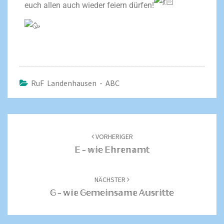
euch allen auch wieder feiern dürfen!
RuF Landenhausen - ABC
VORHERIGER
𝔼 – 𝕨𝕚𝕖 𝔼𝕙𝕣𝕖𝕟𝕒𝕞𝕥
NÄCHSTER
𝔾 – 𝕨𝕚𝕖 𝔾𝕖𝕞𝕖𝕚𝕟𝕤𝕒𝕞𝕖 𝔸𝕦𝕤𝕣𝕚𝕥𝕥𝕖