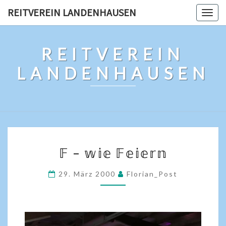
REITVEREIN LANDENHAUSEN
Togg
navig
REITVEREIN
LANDENHAUSEN
𝔽 – 𝕨𝕚𝕖 𝔽𝕖𝕚𝕖𝕣𝕟
29. März 2000
Florian_Post