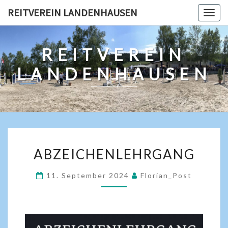
REITVEREIN LANDENHAUSEN
Togg
navig
REITVEREIN
LANDENHAUSEN
ABZEICHENLEHRGANG
11. September 2024
Florian_Post